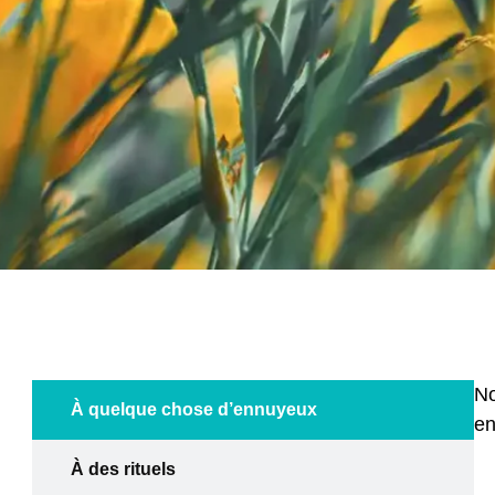
No
À quelque chose d’ennuyeux
en
À des rituels