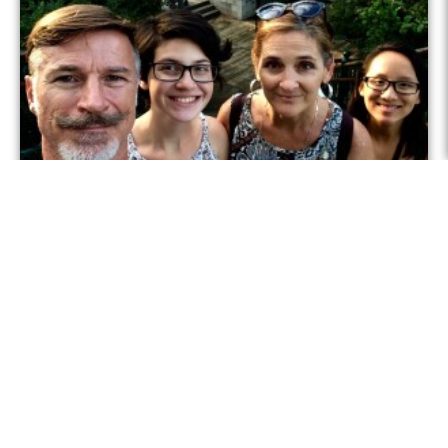
Thaïlande – Peter & Patricia Dewit
Peter et Patricia ont œuvré dans l’implantation d’Églises au
Québec pendant 10 ans et en Thaïlande pendant 22 ans. Par la
suite, Dieu les a conduits à être missionnaires à Paris, où ils ont
travaillé à implanter des Églises urbaines et se sont impliqués
dans la formation en leadership et en mentorat dans le contexte
de la communauté et au sein de l’Église locale. Aujourd’hui, ils
sont de retour en Thaïlande avec un regard neuf et prêts à
poursuivre l’aventure!